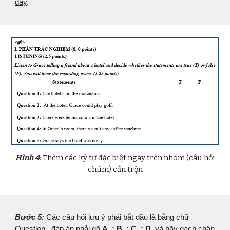
đây
.
Hình 4
:
Thêm các ký tự đặc biệt ngay trên nhóm (câu hỏi
chùm) cần trộn
Bước 5:
Các câu hỏi lưu ý phải bắt đầu là bằng chữ
Question , đáp án phải gõ
A. ; B. ; C. ; D.
và hãy gạch chân