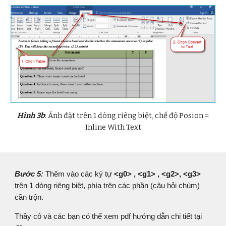
Hình 3b
: Ảnh đặt trên 1 dòng riêng biệt, chế độ Posion =
Inline With Text
Bước 5:
Thêm vào các ký tự
<g0> , <g1> , <g2>, <g3>
trên 1 dòng riêng biệt, phía trên các phần (câu hỏi chùm)
cần trộn.
Thầy cô và các bạn có thể xem pdf hướng dẫn chi tiết tại