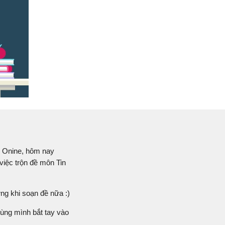
 Onine, h
ôm nay
việc trộn đề môn
Tin
ng khi soạn đề nữa :)
cùng mình bắt tay vào