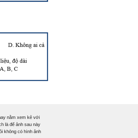
i hay nằm xem kẻ với
ch là để ảnh sau này
hỏi không có hình ảnh