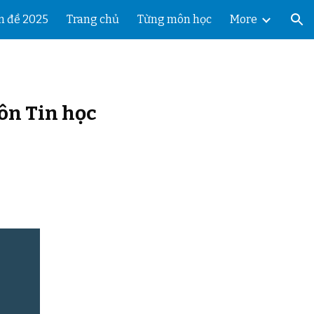
n đề 2025
Trang chủ
Từng môn học
More
ion
môn
Tin học