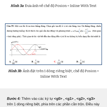
Hình 3a
:
Đưa ảnh về chế độ Posion = Inline With Text
Hình 3b
:
Ảnh đặt trên 1 dòng riêng biệt,
chế độ Posion =
Inline With Text
Bước
4
:
Thêm vào các ký tự
<g0> , <g1> , <g2>, <g3>
trên 1 dòng riêng biệt, phía trên các phần cần trộn. Điều này