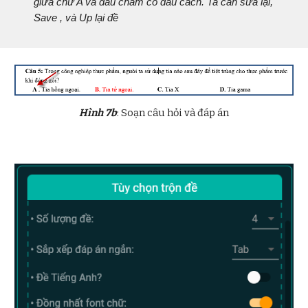
giữa chữ A và dấu chấm có dấu cách. Ta cần sửa lại,
Save , và Up lại đề
Hình
7b
: Soạn câu hỏi và đáp án