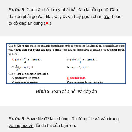
Bước
5
:
Các câu hỏi lưu ý phải bắt đầu là bằng chữ
Câu
,
đáp án phải gõ
A. ; B. ; C. ; D.
và hãy gạch chân (
A.
) hoặc
tô đỏ đáp án đúng (
A.
)
Hình
5
: Soạn câu hỏi và đáp án
Bước
6
:
Save file đề lại, không cần đóng file và vào trang
youngmix.vn
, tải đề thi của bạn lên.