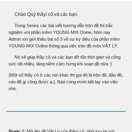
Chào Quý thầy/ cô và các bạn.
Trong Series các bài viết hướng dẫn trộn đề thi trắc
nghiệm với phần mềm YOUNG MIX Onine, h
ôm nay
Admin xin giới thiệu bài số
3
về sự kỳ diệu của phần mềm
YOUNG MIX Online thông qua việc trộn đề môn
VẬT LÝ
.
Nó sẽ giúp thầy cô và các bạn đỡ tốn thời gian và công
sức rất nhiều, tăng niềm cảm hứng khi soạn đề nữa :)
(Một số thầy cô ở các nơi khác thì gọi đó là trộn đề, đảo đề,
xáo đề gì cũng được ạ.). Nào cùng mình bắt tay vào việc
nhé.
Bước 1:
Mở lên đề
Vật Lý
của thầy/ cô, nhớ lưu lại với